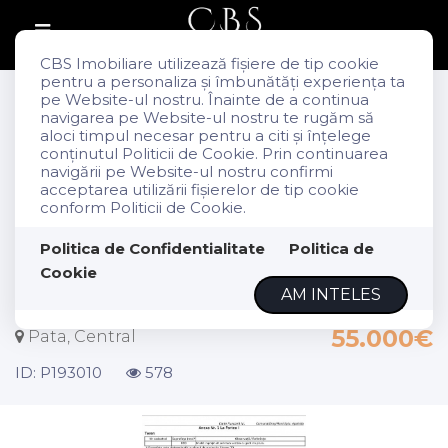
CBS Imobiliare utilizează fişiere de tip cookie
pentru a personaliza și îmbunătăți experiența ta
Vanzare
pe Website-ul nostru. Înainte de a continua
Terenuri
navigarea pe Website-ul nostru te rugăm să
aloci timpul necesar pentru a citi și înțelege
Pata
conținutul Politicii de Cookie. Prin continuarea
Central
navigării pe Website-ul nostru confirmi
acceptarea utilizării fişierelor de tip cookie
EXCLUSIVITATE
conform Politicii de Cookie.
Exclusivitate ! Com 0%! Teren
Politica de Confidentialitate
Politica de
extravilan la intrare in Pata
Cookie
800mp+200mp drum
AM INTELES
55.000€
Pata, Central
ID: P193010
578