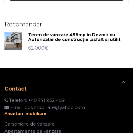
Recomandari
Teren de vanzare 458mp in Dezmir cu
Autorizație de construcție ,asfalt si utilit
62.000€
Contact
Telefon:
+40 741 932 409
Email:
cbsimobiliare@yahoo.com
Anunturi imobiliare
Garsoniere de vanzare
Apartamente de vanzare