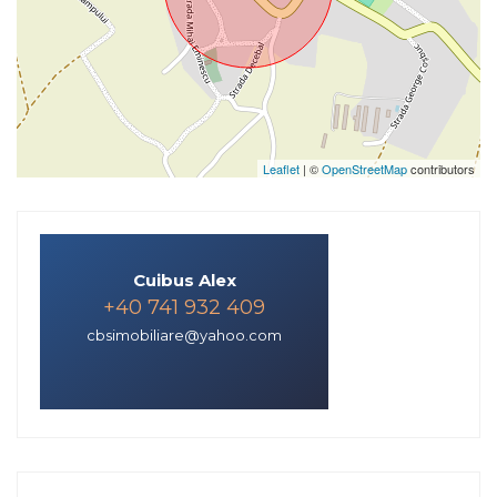
Leaflet
| ©
OpenStreetMap
contributors
Cuibus Alex
+40 741 932 409
cbsimobiliare@yahoo.com