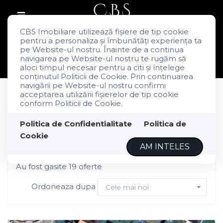
CBS Imobiliare utilizează fişiere de tip cookie
pentru a personaliza și îmbunătăți experiența ta
pe Website-ul nostru. Înainte de a continua
Filtreaza
navigarea pe Website-ul nostru te rugăm să
aloci timpul necesar pentru a citi și înțelege
conținutul Politicii de Cookie. Prin continuarea
navigării pe Website-ul nostru confirmi
Vanzare
acceptarea utilizării fişierelor de tip cookie
Terenuri
conform Politicii de Cookie.
Politica de Confidentialitate
Politica de
Terenuri de vanzare
Cookie
AM INTELES
Au fost gasite 19 oferte
Ordoneaza dupa
Cele mai noi