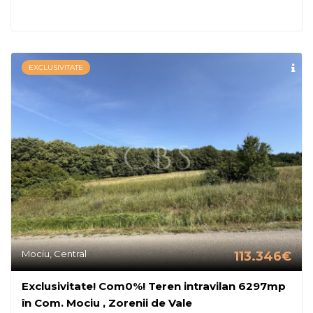
EXCLUSIVITATE
Mociu, Central
113.346€
Exclusivitate! Com0%! Teren intravilan 6297mp
în Com. Mociu , Zorenii de Vale