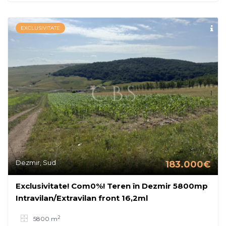
EXCLUSIVITATE
Dezmir, Sud
183.000€
Exclusivitate! Com0%! Teren în Dezmir 5800mp
Intravilan/Extravilan front 16,2ml
2
5800 m