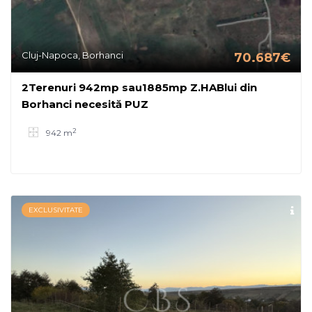
Cluj-Napoca, Borhanci
70.687€
2Terenuri 942mp sau1885mp Z.HABlui din
Borhanci necesită PUZ
2
942 m
EXCLUSIVITATE