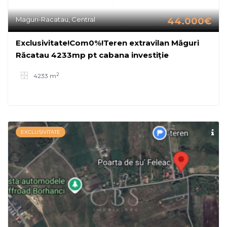
Maguri-Racatau, Central
44.000€
Exclusivitate!Com0%!Teren extravilan Măguri
Răcatau 4233mp pt cabana investiție
2
4233 m
EXCLUSIVITATE