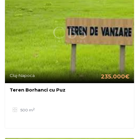
Cluj-Napoca
235.000€
Teren Borhanci cu Puz
2
500 m