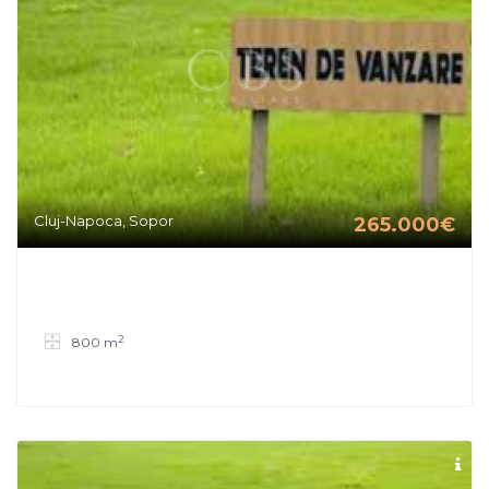
Cluj-Napoca, Sopor
265.000€
2
800 m