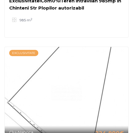
Exclusivitate!Com0%!Teren intravilan 985mp în
Chinteni Str Plopilor autorizabil
2
985 m
EXCLUSIVITATE
Cluj-Napoca