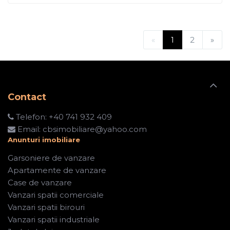
«
1
2
»
Contact
Telefon:
+40 741 932 409
Email:
cbsimobiliare@yahoo.com
Anunturi imobiliare
Garsoniere de vanzare
Apartamente de vanzare
Case de vanzare
Vanzari spatii comerciale
Vanzari spatii birouri
Vanzari spatii industriale