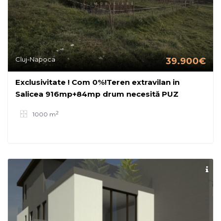
Cluj-Napoca
39.900€
Exclusivitate ! Com 0%!Teren extravilan in
Salicea 916mp+84mp drum necesită PUZ
2
1000 m