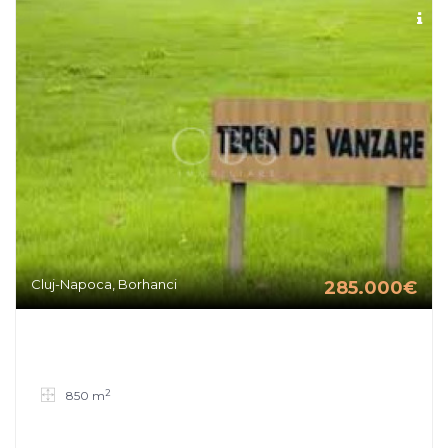
Cluj-Napoca, Borhanci
285.000€
2
850 m