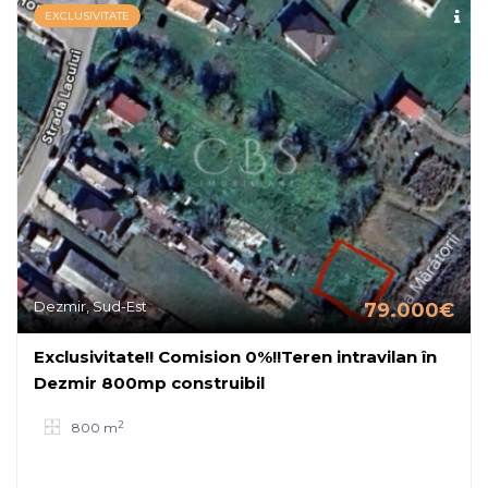
EXCLUSIVITATE
Dezmir, Sud-Est
79.000€
Exclusivitate!! Comision 0%!!Teren intravilan în
Dezmir 800mp construibil
2
800 m