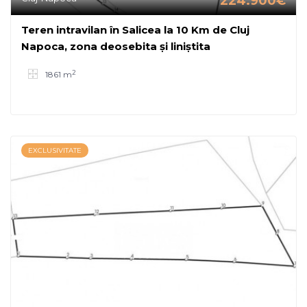
224.900€
Teren intravilan în Salicea la 10 Km de Cluj
Napoca, zona deosebita și liniștita
2
1861 m
EXCLUSIVITATE