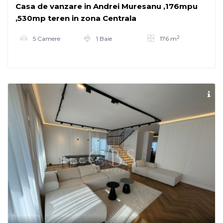
Casa de vanzare in Andrei Muresanu ,176mpu
,530mp teren in zona Centrala
2
5 Camere
1 Baie
176 m