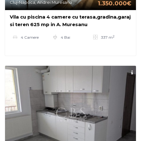
Cluj-Napoca, Andrei Muresanu
1.350.000€
Vila cu piscina 4 camere cu terasa,gradina,garaj
si teren 625 mp in A. Muresanu
2
4 Camere
4 Bai
337 m