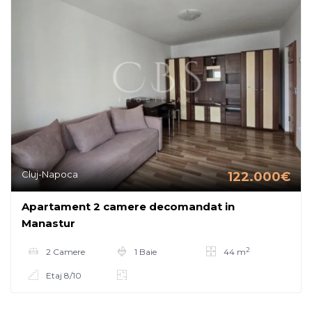
Cluj-Napoca
122.000€
Apartament 2 camere decomandat in
Manastur
2
2 Camere
1 Baie
44 m
Etaj 8/10