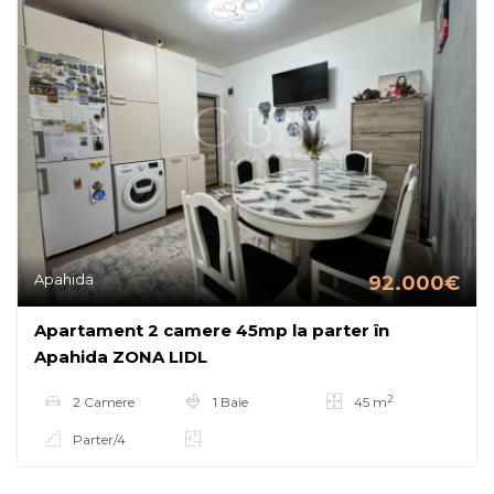
Apahida
92.000€
Apartament 2 camere 45mp la parter în
Apahida ZONA LIDL
2
2 Camere
1 Baie
45 m
Parter/4