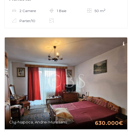
2
2 Camere
1 Baie
50 m
Parter/10
Cluj-Napoca, Andrei Muresanu
630.000€