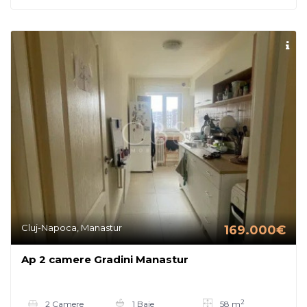
Cluj-Napoca, Manastur
169.000€
Ap 2 camere Gradini Manastur
2
2 Camere
1 Baie
58 m