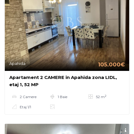
Apahida
105.000€
Apartament 2 CAMERE in Apahida zona LIDL,
etaj 1, 52 MP
2
2 Camere
1 Baie
52 m
Etaj 1/1