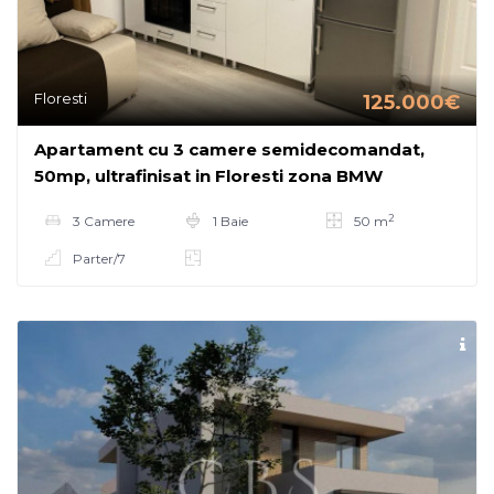
Floresti
125.000€
Apartament cu 3 camere semidecomandat,
50mp, ultrafinisat in Floresti zona BMW
2
3 Camere
1 Baie
50 m
Parter/7