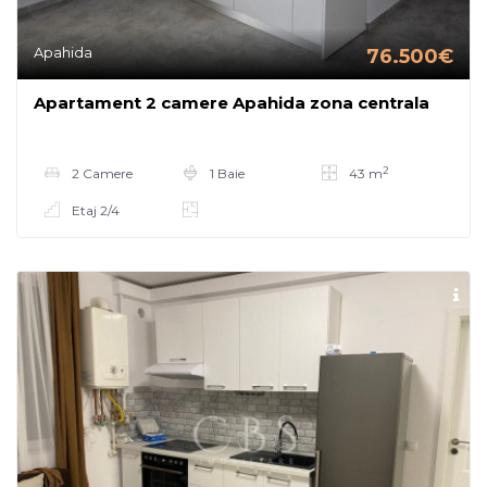
Apahida
76.500€
Apartament 2 camere Apahida zona centrala
2
2 Camere
1 Baie
43 m
Etaj 2/4