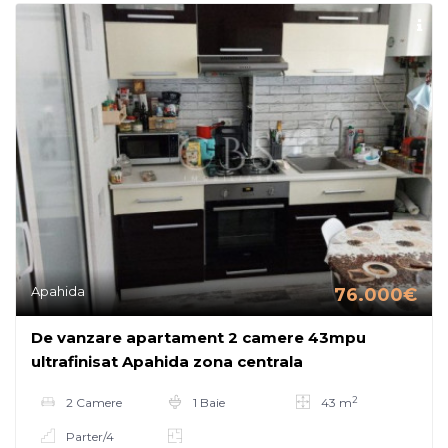
Apahida
76.000€
De vanzare apartament 2 camere 43mpu
ultrafinisat Apahida zona centrala
2
2 Camere
1 Baie
43 m
Parter/4