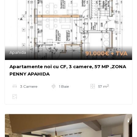
Apahida
91.000€
+ TVA
Apartamente noi cu CF, 3 camere, 57 MP ,ZONA
PENNY APAHIDA
2
3 Camere
1 Baie
57 m