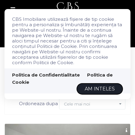
CBS Imobiliare utilizează fişiere de tip cookie
pentru a personaliza și îmbunătăți experiența ta
pe Website-ul nostru. Înainte de a continua
Filtreaza
navigarea pe Website-ul nostru te rugăm să
aloci timpul necesar pentru a citi și înțelege
conținutul Politicii de Cookie. Prin continuarea
navigării pe Website-ul nostru confirmi
Imobiliare in judetul Cluj
acceptarea utilizării fişierelor de tip cookie
conform Politicii de Cookie.
pagina 7
Politica de Confidentialitate
Politica de
Cookie
AM INTELES
Au fost gasite 125 oferte
Ordoneaza dupa
Cele mai noi