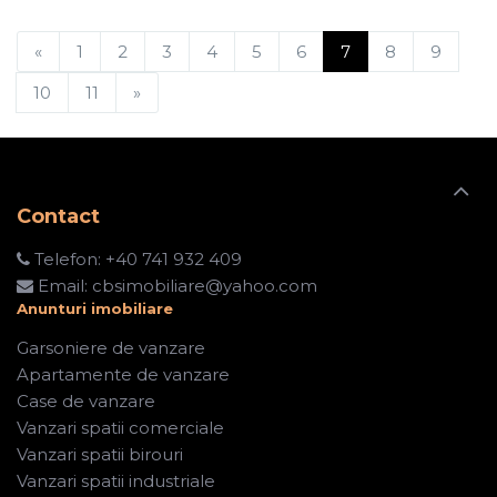
«
1
2
3
4
5
6
7
8
9
10
11
»
Contact
Telefon:
+40 741 932 409
Email:
cbsimobiliare@yahoo.com
Anunturi imobiliare
Garsoniere de vanzare
Apartamente de vanzare
Case de vanzare
Vanzari spatii comerciale
Vanzari spatii birouri
Vanzari spatii industriale