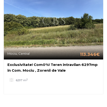
Mociu, Central
113.346€
Exclusivitate! Com0%! Teren intravilan 6297mp
în Com. Mociu , Zorenii de Vale
2
6297 m