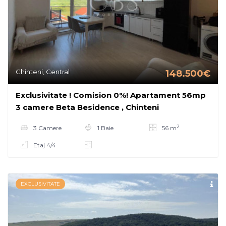
Chinteni, Central
148.500€
Exclusivitate ! Comision 0%! Apartament 56mp
3 camere Beta Besidence , Chinteni
2
3 Camere
1 Baie
56 m
Etaj 4/4
EXCLUSIVITATE