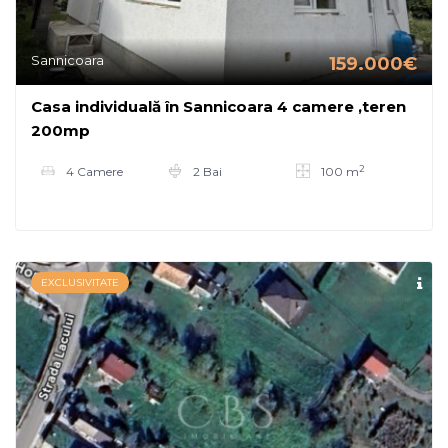
Sannicoara
159.000€
Casa individuală în Sannicoara 4 camere ,teren
200mp
2
4 Camere
2 Bai
100 m
EXCLUSIVITATE