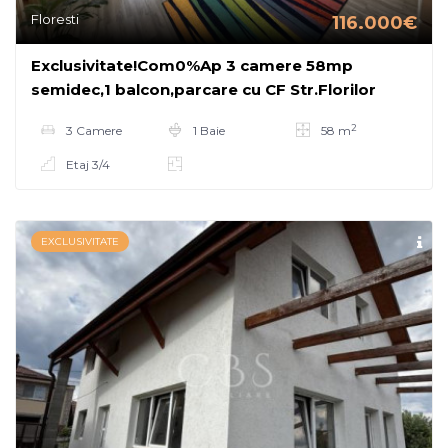
Floresti
116.000€
Exclusivitate!Com0%Ap 3 camere 58mp
semidec,1 balcon,parcare cu CF Str.Florilor
2
3 Camere
1 Baie
58 m
Etaj 3/4
EXCLUSIVITATE